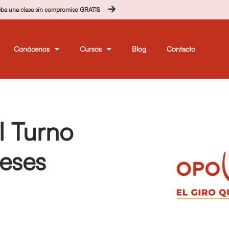
eba una clase sin compromiso GRATIS
Conócenos
Cursos
Blog
Contacto
al Turno
eses