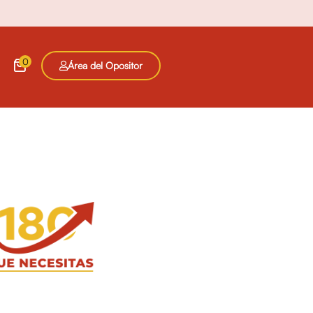
0
Área del Opositor