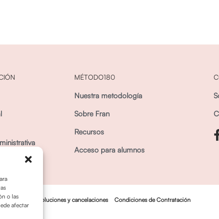
CIÓN
MÉTODO180
C
Nuestra metodología
S
l
Sobre Fran
C
Recursos
inistrativa
Acceso para alumnos
ara
tas
n o las
Política dedevoluciones y cancelaciones
Condiciones de Contratación
uede afectar